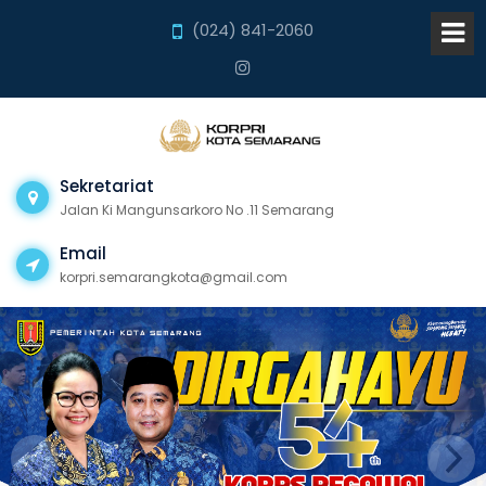
(024) 841-2060
Sekretariat
Jalan Ki Mangunsarkoro No .11 Semarang
Email
korpri.semarangkota@gmail.com