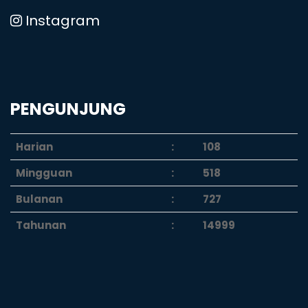
Instagram
PENGUNJUNG
Harian
:
108
Mingguan
:
518
Bulanan
:
727
Tahunan
:
14999