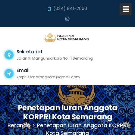
(024) 841-2060
Sekretariat
Jalan Ki Mangunsarkoro No .11 Semarang
Email
korpri.semarangkota@gmail.com
Penetapan Iuran Anggota
KORPRI Kota Semarang
Beranda > Penetapan Iuran Anggota KORPRI
Kota Semarang